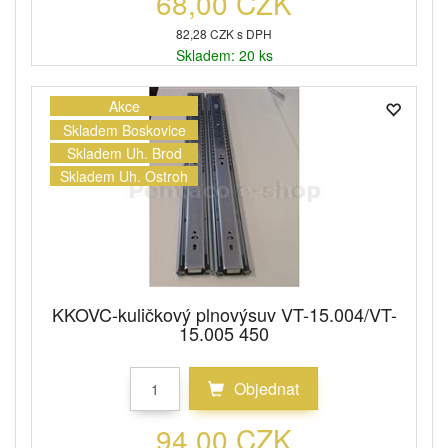
68,00 CZK
82,28 CZK s DPH
Skladem: 20 ks
Akce
Skladem Boskovice
Skladem Uh. Brod
Skladem Uh. Ostroh
KKOVC-kuličkový plnovýsuv VT-15.004/VT-
15.005 450
Objednat
94,00 CZK