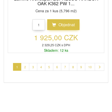
OAK K362 PW 1...
Cena za 1 kus (5,796 m2)
Objednat
1 925,00 CZK
2 329,25 CZK s DPH
Skladem: 12 ks
1
2
3
4
5
6
7
8
9
10