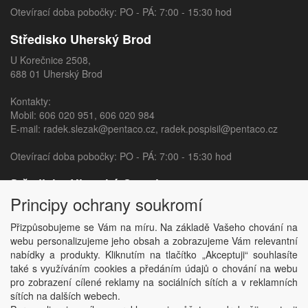
Otevírací doba pobočky: PO - PÁ: 7:00 - 15:30 hod
Středisko Uherský Brod
U Korečnice 2508,
688 01 Uherský Brod
Kontakty:
Mobil:
606 020 951
,
606 020 984
E-mail:
radek.slezak@pentaco.cz
,
radek.pospisil@pentaco.cz
Otevírací doba pobočky: PO - PÁ: 7:00 - 15:30 hod
Středisko Uherský Ostroh
Principy ochrany soukromí
Sídliště 840,
687 24 Uherský Ostroh
Přizpůsobujeme se Vám na míru. Na základě Vašeho chování na
webu personalizujeme jeho obsah a zobrazujeme Vám relevantní
Kontakty:
nabídky a produkty. Kliknutím na tlačítko „Akceptuji“ souhlasíte
Mobil:
606 020 982
,
606 020 377
také s využíváním cookies a předáním údajů o chování na webu
E-mail:
jana.sedlarova@pentaco.cz
,
habarta@pentaco.cz
pro zobrazení cílené reklamy na sociálních sítích a v reklamních
sítích na dalších webech.
Otevírací doba pobočky: PO - PÁ: 7:00 - 15:30 hod