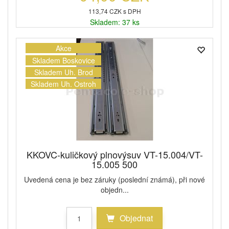
113,74 CZK s DPH
Skladem: 37 ks
Akce
Skladem Boskovice
Skladem Uh. Brod
Skladem Uh. Ostroh
KKOVC-kuličkový plnovýsuv VT-15.004/VT-
15.005 500
Uvedená cena je bez záruky (poslední známá), při nové
objedn...
Objednat