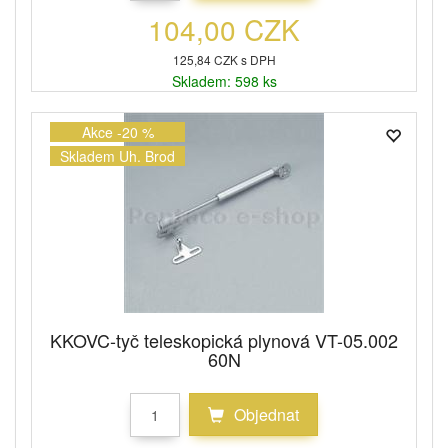
104,00 CZK
125,84 CZK s DPH
Skladem: 598 ks
Akce -20 %
Skladem Uh. Brod
KKOVC-tyč teleskopická plynová VT-05.002
60N
Objednat