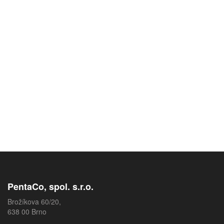
PentaCo, spol. s.r.o.
Brožíkova 60/20,
638 00 Brno