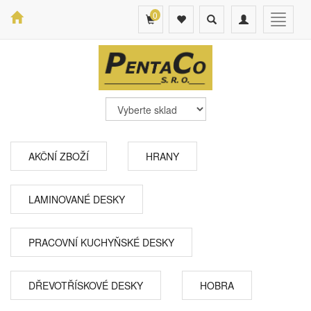
0
Toggle
Toggle
Toggle
search
navigation
navigat
AKČNÍ ZBOŽÍ
HRANY
LAMINOVANÉ DESKY
PRACOVNÍ KUCHYŇSKÉ DESKY
DŘEVOTŘÍSKOVÉ DESKY
HOBRA