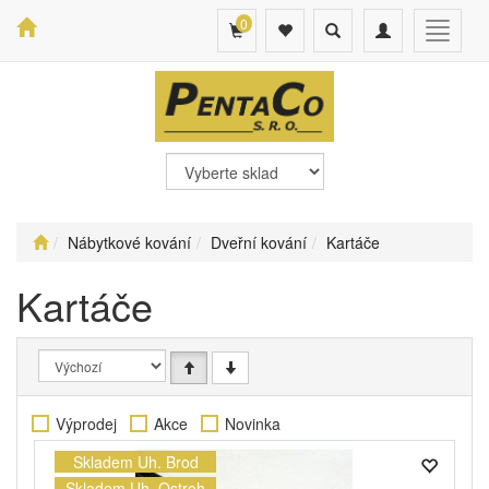
0
Toggle
Toggle
Toggle
search
navigation
navigat
Nábytkové kování
Dveřní kování
Kartáče
Kartáče
Výprodej
Akce
Novinka
Skladem Uh. Brod
Skladem Uh. Ostroh