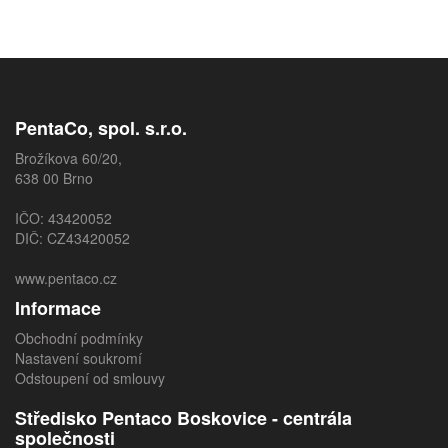
PentaCo, spol. s.r.o.
Brožíkova 60/20,
638 00 Brno
IČO: 43420052
DIČ: CZ43420052
www.pentaco.cz
Informace
Obchodní podmínky
Nastavení soukromí
Odstoupení od smlouvy
Středisko Pentaco Boskovice - centrála
společnosti