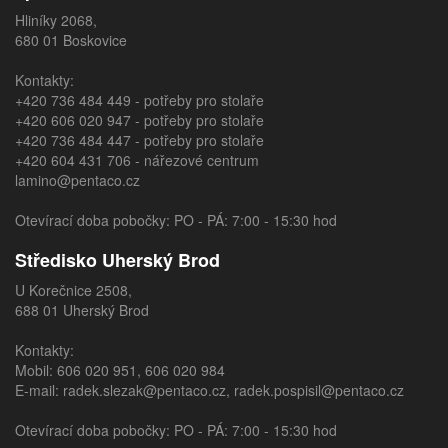
Hliníky 2068,
680 01 Boskovice
Kontakty:
+420 736 484 449
- potřeby pro stolaře
+420 606 020 947
- potřeby pro stolaře
+420 736 484 447
- potřeby pro stolaře
+420 604 431 706
- nářezové centrum
lamino@pentaco.cz
Otevírací doba pobočky: PO - PÁ: 7:00 - 15:30 hod
Středisko Uherský Brod
U Korečnice 2508,
688 01 Uherský Brod
Kontakty:
Mobil:
606 020 951
,
606 020 984
E-mail:
radek.slezak@pentaco.cz
,
radek.pospisil@pentaco.cz
Otevírací doba pobočky: PO - PÁ: 7:00 - 15:30 hod