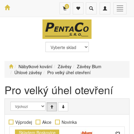
0
Toggle
Toggle
Toggle
search
navigation
navigat
Nábytkové kování
Závěsy
Závěsy Blum
Úhlové závěsy
Pro velký úhel otevření
Pro velký úhel otevření
Výprodej
Akce
Novinka
Skladem Boskovice