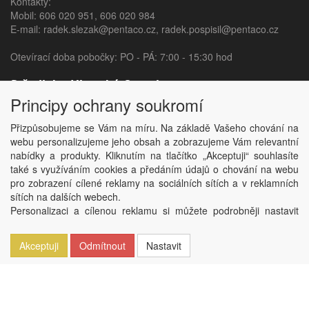
Kontakty:
Mobil:
606 020 951
,
606 020 984
E-mail:
radek.slezak@pentaco.cz
,
radek.pospisil@pentaco.cz
Otevírací doba pobočky: PO - PÁ: 7:00 - 15:30 hod
Středisko Uherský Ostroh
Principy ochrany soukromí
Sídliště 840,
687 24 Uherský Ostroh
Přizpůsobujeme se Vám na míru. Na základě Vašeho chování na
webu personalizujeme jeho obsah a zobrazujeme Vám relevantní
Kontakty:
nabídky a produkty. Kliknutím na tlačítko „Akceptuji“ souhlasíte
Mobil:
606 020 982
,
606 020 377
také s využíváním cookies a předáním údajů o chování na webu
E-mail:
jana.sedlarova@pentaco.cz
,
habarta@pentaco.cz
pro zobrazení cílené reklamy na sociálních sítích a v reklamních
sítích na dalších webech.
Otevírací doba pobočky: PO - PÁ: 7:00 - 15:30 hod
Personalizaci a cílenou reklamu si můžete podrobněji nastavit
nebo kdykoli vypnout po kliknutí na tlačítko „Nastavit“.
Copyright © PentaCo, spol. s.r.o. 2026,
powered by ABRA E-shop
Akceptuji
Odmítnout
Nastavit