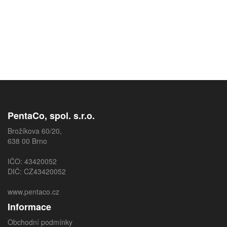
PentaCo, spol. s.r.o.
Brožíkova 60/20,
638 00 Brno
IČO: 43420052
DIČ: CZ43420052
www.pentaco.cz
Informace
Obchodní podmínky