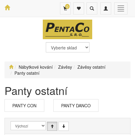
0
Toggle
Toggle
Toggle
search
navigation
navigat
Nábytkové kování
Závěsy
Závěsy ostatní
Panty ostatní
Panty ostatní
PANTY CON
PANTY DANCO