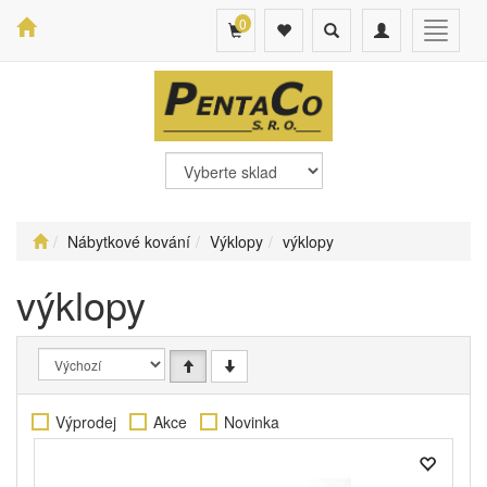
0
Toggle
Toggle
Toggle
search
navigation
navigat
Nábytkové kování
Výklopy
výklopy
výklopy
Výprodej
Akce
Novinka