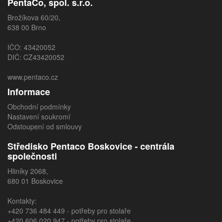
PentaCo, spol. s.r.o.
Brožíkova 60/20,
638 00 Brno
IČO: 43420052
DIČ: CZ43420052
www.pentaco.cz
Informace
Obchodní podmínky
Nastavení soukromí
Odstoupení od smlouvy
Středisko Pentaco Boskovice - centrála
společnosti
Hliníky 2068,
680 01 Boskovice
Kontakty:
+420 736 484 449
- potřeby pro stolaře
+420 606 020 947
- potřeby pro stolaře