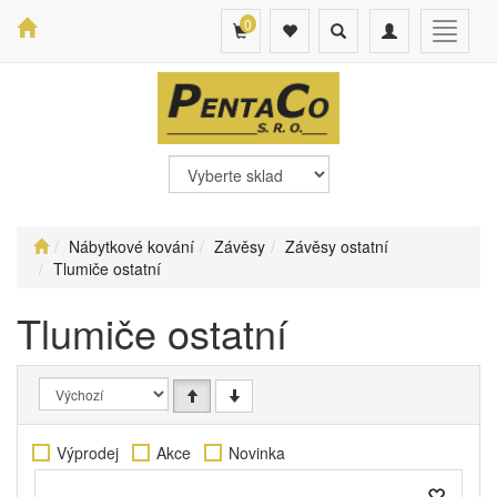
0
Toggle
Toggle
Toggle
search
navigation
navigat
Nábytkové kování
Závěsy
Závěsy ostatní
Tlumiče ostatní
Tlumiče ostatní
Výprodej
Akce
Novinka