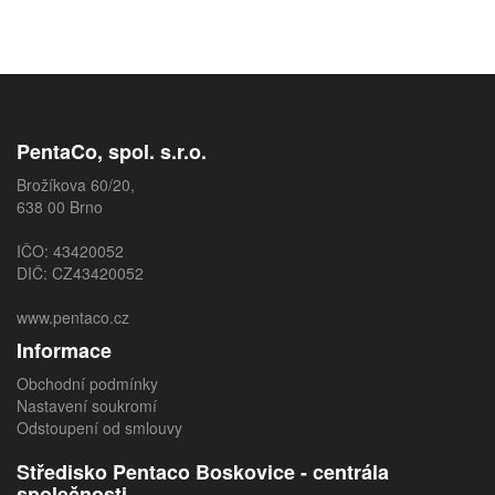
PentaCo, spol. s.r.o.
Brožíkova 60/20,
638 00 Brno
IČO: 43420052
DIČ: CZ43420052
www.pentaco.cz
Informace
Obchodní podmínky
Nastavení soukromí
Odstoupení od smlouvy
Středisko Pentaco Boskovice - centrála
společnosti