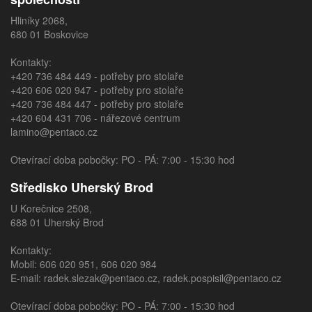
Hliníky 2068,
680 01 Boskovice
Kontakty:
+420 736 484 449
- potřeby pro stolaře
+420 606 020 947
- potřeby pro stolaře
+420 736 484 447
- potřeby pro stolaře
+420 604 431 706
- nářezové centrum
lamino@pentaco.cz
Otevírací doba pobočky: PO - PÁ: 7:00 - 15:30 hod
Středisko Uherský Brod
U Korečnice 2508,
688 01 Uherský Brod
Kontakty:
Mobil:
606 020 951
,
606 020 984
E-mail:
radek.slezak@pentaco.cz
,
radek.pospisil@pentaco.cz
Otevírací doba pobočky: PO - PÁ: 7:00 - 15:30 hod