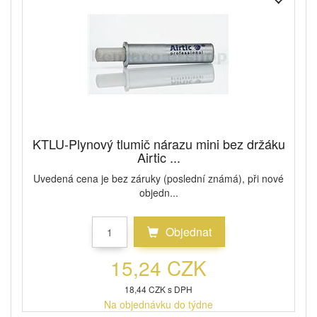
KTLU-Plynový tlumič nárazu mini bez držáku
Airtic ...
Uvedená cena je bez záruky (poslední známá), při nové
objedn...
Objednat
15,24 CZK
18,44 CZK s DPH
Na objednávku do týdne