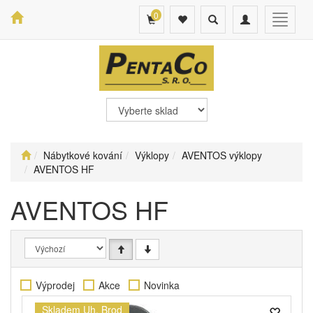
0
Toggle
Toggle
Toggle
search
navigation
navigat
Nábytkové kování
Výklopy
AVENTOS výklopy
AVENTOS HF
AVENTOS HF
Výprodej
Akce
Novinka
Skladem Uh. Brod