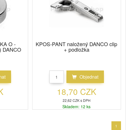
KA O -
KPOS-PANT naložený DANCO clip
) DANCO
+ podložka
nat
Objednat
K
18,70 CZK
22,62 CZK s DPH
Skladem: 12 ks
1