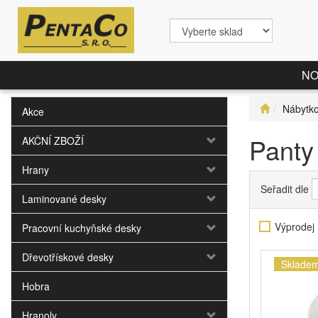
NO
Nábytko
Akce
Panty
AKČNÍ ZBOŽÍ
Hrany
Seřadit dle
Laminované desky
Výprodej
Pracovní kuchyňské desky
Dřevotřískové desky
Skladem
Hobra
Hranoly