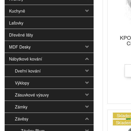
Kuchyně
Laťovky
Dřevěné lišty
KPO
C
MDF Desky
Nábytkové kování
Dveřní kování
Výklopy
Zásuvkové výsuvy
Zámky
Sklade
Závěsy
Skladem
Závěsy Blum