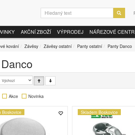
VINKY
AKČNÍ ZBOŽÍ
VÝPRODEJ
NÁŘEZOVÉ CENT
vé kování
Závěsy
Závěsy ostatní
Panty ostatní
Panty Danco
 Danco
Akce
Novinka
 Boskovice
Skladem Boskovice