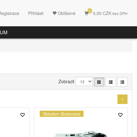
0
Registrace
Přihlásit
Oblíbené
0,00 CZK
bez DPH
RUM
Zobrazit
1
Skladem Boskovice