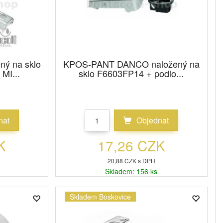
ý na sklo
KPOS-PANT DANCO naložený na
MI...
sklo F6603FP14 + podlo...
nat
Objednat
K
17,26 CZK
20,88 CZK s DPH
Skladem: 156 ks
Skladem Boskovice