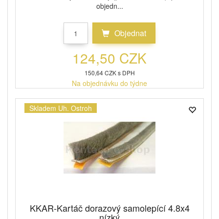
objedn...
Objednat
124,50 CZK
150,64 CZK s DPH
Na objednávku do týdne
Skladem Uh. Ostroh
KKAR-Kartáč dorazový samolepící 4.8x4
nízký