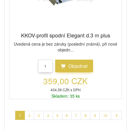
KKOV-profil spodní Elegant d.3 m plus
Uvedená cena je bez záruky (poslední známá), při nové
objedn...
Objednat
359,00 CZK
434,39 CZK s DPH
Skladem: 35 ks
1
2
3
4
5
6
7
8
9
10