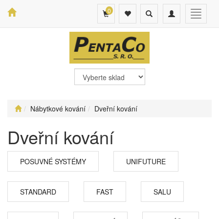
0
Toggle
Toggle
Toggle
search
navigation
navigat
Nábytkové kování
Dveřní kování
Dveřní kování
POSUVNÉ SYSTÉMY
UNIFUTURE
STANDARD
FAST
SALU