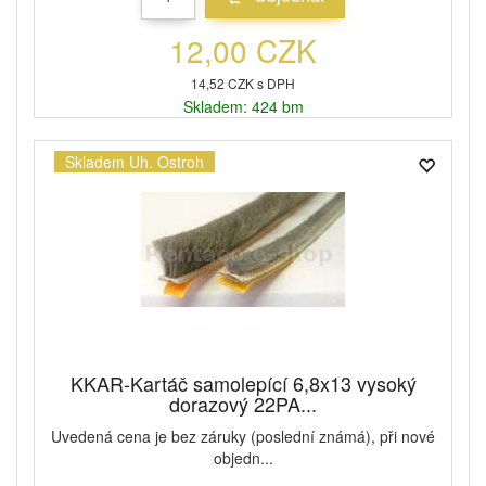
12,00 CZK
14,52 CZK s DPH
Skladem: 424 bm
Skladem Uh. Ostroh
KKAR-Kartáč samolepící 6,8x13 vysoký
dorazový 22PA...
Uvedená cena je bez záruky (poslední známá), při nové
objedn...