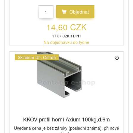
Objednat
14,60 CZK
17,67 CZK s DPH
Na objednávku do týdne
Skladem Uh. Ostroh
KKOV-profil horní Axium 100kg,d.6m
Uvedená cena je bez záruky (poslední známá), při nové