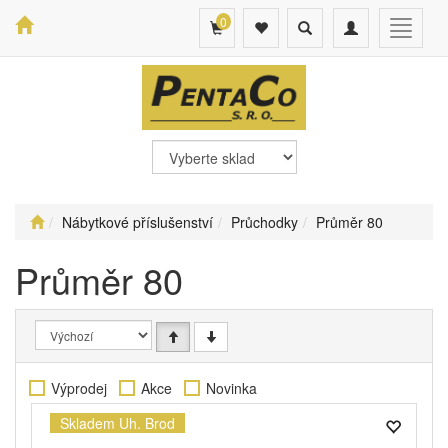
0
Toggle
Toggle
Toggle
search
navigation
navigat
Nábytkové příslušenství
Průchodky
Průměr 80
Průměr 80
Výprodej
Akce
Novinka
Skladem Uh. Brod