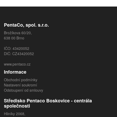
PentaCo, spol. s.r.o.
Brožíkova 60/20,
638 00 Brno
IČO: 43420052
DIČ: CZ43420052
www.pentaco.cz
Informace
Obchodní podmínky
Nastavení soukromí
Odstoupení od smlouvy
Středisko Pentaco Boskovice - centrála
společnosti
Hliníky 2068,