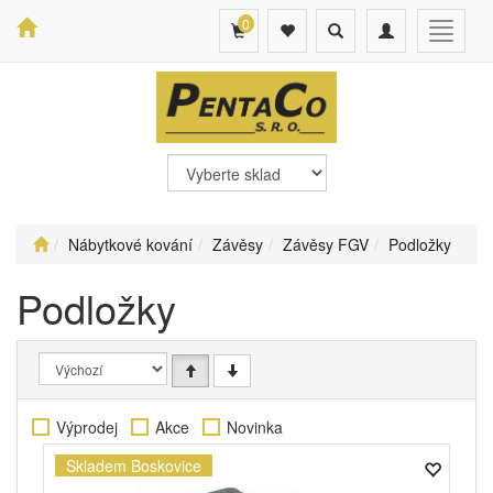
0
Toggle
Toggle
Toggle
search
navigation
navigat
Nábytkové kování
Závěsy
Závěsy FGV
Podložky
Podložky
Výprodej
Akce
Novinka
Skladem Boskovice