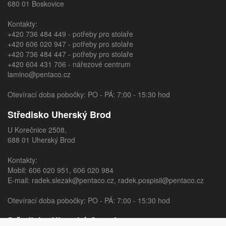
680 01 Boskovice
Kontakty:
+420 736 484 449
- potřeby pro stolaře
+420 606 020 947
- potřeby pro stolaře
+420 736 484 447
- potřeby pro stolaře
+420 604 431 706
- nářezové centrum
lamino@pentaco.cz
Otevírací doba pobočky: PO - PÁ: 7:00 - 15:30 hod
Středisko Uherský Brod
U Korečnice 2508,
688 01 Uherský Brod
Kontakty:
Mobil:
606 020 951
,
606 020 984
E-mail:
radek.slezak@pentaco.cz
,
radek.pospisil@pentaco.cz
Otevírací doba pobočky: PO - PÁ: 7:00 - 15:30 hod
Středisko Uherský Ostroh