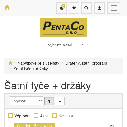
0
Toggle
Toggle
Toggle
search
navigation
navigat
Nábytkové příslušenství
Drátěný, šatní program
Šatní tyče + držáky
Šatní tyče + držáky
Výprodej
Akce
Novinka
Skladem Boskovice