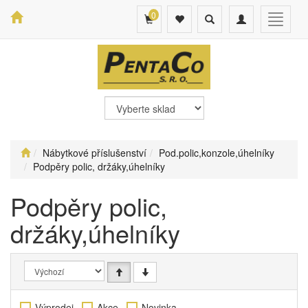
0
Toggle
Toggle
Toggle
search
navigation
navigat
Nábytkové příslušenství
Pod.polic,konzole,úhelníky
Podpěry polic, držáky,úhelníky
Podpěry polic,
držáky,úhelníky
Výprodej
Akce
Novinka