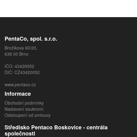
PentaCo, spol. s.r.o.
Brožíkova 60/20,
638 00 Brno
IČO: 43420052
DIČ: CZ43420052
www.pentaco.cz
Informace
Obchodní podmínky
Nastavení soukromí
Odstoupení od smlouvy
Středisko Pentaco Boskovice - centrála
společnosti