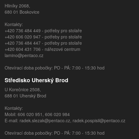
Hliníky 2068,
680 01 Boskovice
Kontakty:
+420 736 484 449
- potřeby pro stolaře
+420 606 020 947
- potřeby pro stolaře
+420 736 484 447
- potřeby pro stolaře
+420 604 431 706
- nářezové centrum
lamino@pentaco.cz
Otevírací doba pobočky: PO - PÁ: 7:00 - 15:30 hod
Středisko Uherský Brod
U Korečnice 2508,
688 01 Uherský Brod
Kontakty:
Mobil:
606 020 951
,
606 020 984
E-mail:
radek.slezak@pentaco.cz
,
radek.pospisil@pentaco.cz
Otevírací doba pobočky: PO - PÁ: 7:00 - 15:30 hod