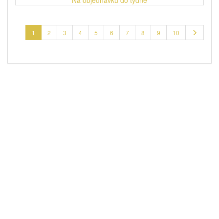
Na objednávku do týdne
1
2
3
4
5
6
7
8
9
10