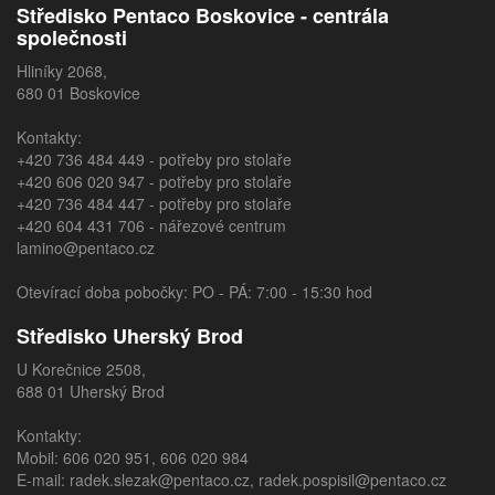
Středisko Pentaco Boskovice - centrála
společnosti
Hliníky 2068,
680 01 Boskovice
Kontakty:
+420 736 484 449
- potřeby pro stolaře
+420 606 020 947
- potřeby pro stolaře
+420 736 484 447
- potřeby pro stolaře
+420 604 431 706
- nářezové centrum
lamino@pentaco.cz
Otevírací doba pobočky: PO - PÁ: 7:00 - 15:30 hod
Středisko Uherský Brod
U Korečnice 2508,
688 01 Uherský Brod
Kontakty:
Mobil:
606 020 951
,
606 020 984
E-mail:
radek.slezak@pentaco.cz
,
radek.pospisil@pentaco.cz