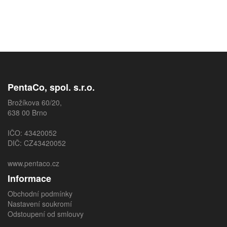
PentaCo, spol. s.r.o.
Brožíkova 60/20,
638 00 Brno
IČO: 43420052
DIČ: CZ43420052
www.pentaco.cz
Informace
Obchodní podmínky
Nastavení soukromí
Odstoupení od smlouvy