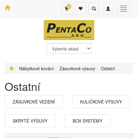
0
Toggle
Toggle
Toggle
search
navigation
navigat
Nábytkové kování
Zásuvkové výsuvy
Ostatní
Ostatní
ZÁSUVKOVÉ VEDENÍ
KULIČKOVÉ VÝSUVY
SKRYTÉ VÝSUVY
BOX SYSTÉMY