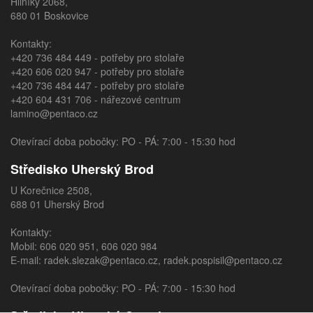
Hliníky 2068,
680 01 Boskovice
Kontakty:
+420 736 484 449
- potřeby pro stolaře
+420 606 020 947
- potřeby pro stolaře
+420 736 484 447
- potřeby pro stolaře
+420 604 431 706
- nářezové centrum
lamino@pentaco.cz
Otevírací doba pobočky: PO - PÁ: 7:00 - 15:30 hod
Středisko Uherský Brod
U Korečnice 2508,
688 01 Uherský Brod
Kontakty:
Mobil:
606 020 951
,
606 020 984
E-mail:
radek.slezak@pentaco.cz
,
radek.pospisil@pentaco.cz
Otevírací doba pobočky: PO - PÁ: 7:00 - 15:30 hod