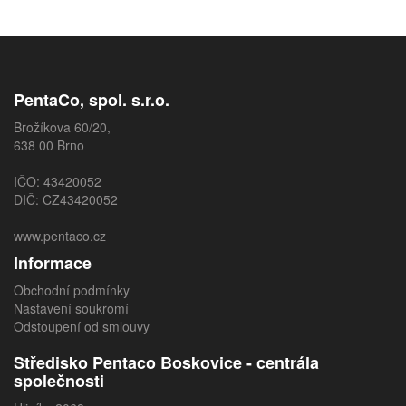
PentaCo, spol. s.r.o.
Brožíkova 60/20,
638 00 Brno
IČO: 43420052
DIČ: CZ43420052
www.pentaco.cz
Informace
Obchodní podmínky
Nastavení soukromí
Odstoupení od smlouvy
Středisko Pentaco Boskovice - centrála
společnosti