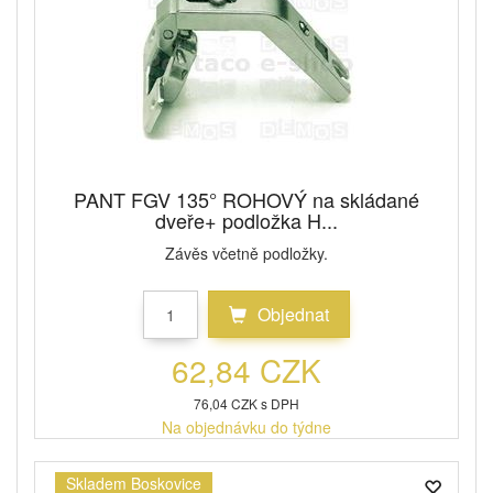
PANT FGV 135° ROHOVÝ na skládané
dveře+ podložka H...
Závěs včetně podložky.
Objednat
62,84 CZK
76,04 CZK s DPH
Na objednávku do týdne
Skladem Boskovice