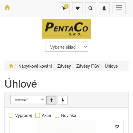
0
Toggle
Toggle
Toggle
search
navigation
navigat
Nábytkové kování
Závěsy
Závěsy FGV
Úhlové
Úhlové
Výprodej
Akce
Novinka