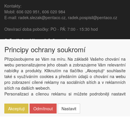
Kontakty:
Mobil:
606 020 951
,
606 020 984
E-mail:
radek.slezak@pentaco.cz
,
radek.pospisil@pentaco.cz
Otevírací doba pobočky: PO - PÁ: 7:00 - 15:30 hod
Středisko Uherský Ostroh
Principy ochrany soukromí
Sídliště 840,
687 24 Uherský Ostroh
Přizpůsobujeme se Vám na míru. Na základě Vašeho chování na
webu personalizujeme jeho obsah a zobrazujeme Vám relevantní
Kontakty:
nabídky a produkty. Kliknutím na tlačítko „Akceptuji“ souhlasíte
Mobil:
606 020 982
,
606 020 377
také s využíváním cookies a předáním údajů o chování na webu
E-mail:
jana.sedlarova@pentaco.cz
,
habarta@pentaco.cz
pro zobrazení cílené reklamy na sociálních sítích a v reklamních
sítích na dalších webech.
Otevírací doba pobočky: PO - PÁ: 7:00 - 15:30 hod
Personalizaci a cílenou reklamu si můžete podrobněji nastavit
nebo kdykoli vypnout po kliknutí na tlačítko „Nastavit“.
Copyright © PentaCo, spol. s.r.o. 2026,
powered by ABRA E-shop
Akceptuji
Odmítnout
Nastavit