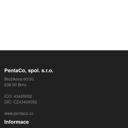
PentaCo, spol. s.r.o.
Brožíkova 60/20,
638 00 Brno
IČO: 43420052
DIČ: CZ43420052
www.pentaco.cz
Informace