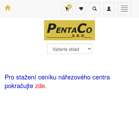
0
Toggle
Toggle
Toggle
search
navigation
navigat
Pro stažení ceníku nářezového centra
pokračujte
zde.