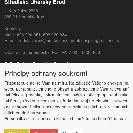
Středisko Uherský Brod
U Korečnice 2508,
688 01 Uherský Brod
Kontakty:
Mobil:
606 020 951
,
606 020 984
E-mail:
radek.slezak@pentaco.cz
,
radek.pospisil@pentaco.cz
Otevírací doba pobočky: PO - PÁ: 7:00 - 15:30 hod
Středisko Uherský Ostroh
Principy ochrany soukromí
Sídliště 840,
687 24 Uherský Ostroh
Přizpůsobujeme se Vám na míru. Na základě Vašeho chování na
webu personalizujeme jeho obsah a zobrazujeme Vám relevantní
Kontakty:
nabídky a produkty. Kliknutím na tlačítko „Akceptuji“ souhlasíte
Mobil:
606 020 982
,
606 020 377
také s využíváním cookies a předáním údajů o chování na webu
E-mail:
jana.sedlarova@pentaco.cz
,
habarta@pentaco.cz
pro zobrazení cílené reklamy na sociálních sítích a v reklamních
sítích na dalších webech.
Otevírací doba pobočky: PO - PÁ: 7:00 - 15:30 hod
Personalizaci a cílenou reklamu si můžete podrobněji nastavit
nebo kdykoli vypnout po kliknutí na tlačítko „Nastavit“.
Copyright © PentaCo, spol. s.r.o. 2026,
powered by ABRA E-shop