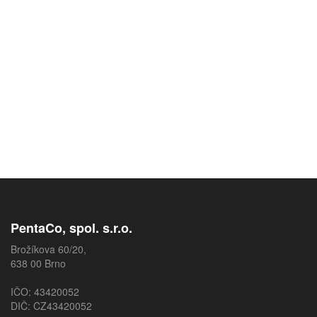
PentaCo, spol. s.r.o.
Brožíkova 60/20,
638 00 Brno
IČO: 43420052
DIČ: CZ43420052